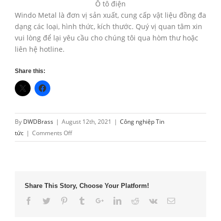
Ô tô điện
Windo Metal là đơn vị sản xuất, cung cấp vật liệu đồng đa
dạng các loại, hình thức, kích thước. Quý vị quan tâm xin
vui lòng để lại yêu cầu cho chúng tôi qua hòm thư hoặc
liên hệ hotline.
Share this:
By
DWDBrass
|
August 12th, 2021
|
Công nghiệp Tin
on
tức
|
Comments Off
Nguyên
liệu
đồng
trong
Share This Story, Choose Your Platform!
công
nghiệp
xanh