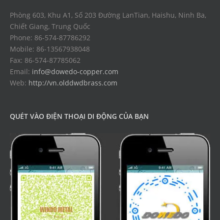
Phòng 603, Khu A1, Số 203 Đường LanTian, Haishu, Ninh Ba,
Chiết Giang, Trung Quốc
Phone: 86-574-87786292
Mobile: 86-13567938048
Fax: 86-574-87785062
Email:
info@dowedo-copper.com
Web:
http://vn.olddwdbrass.com
QUÉT VÀO ĐIỆN THOẠI DI ĐỘNG CỦA BẠN