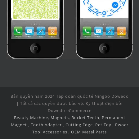
Bản quyền năm 2024 Tập đoàn quốc tế Ningbo Dowedo
| Tất cả các quyền được bảo vệ. Kỹ thuật điện bởi
Dowedo eCommerce
Beauty Machine
,
Magnets
,
Bucket Teeth
,
Permanent
Magnet
,
Tooth Adapter
,
Cutting Edge
,
Pet Toy
,
Pwoer
Tool Accessories
,
OEM Metal Parts