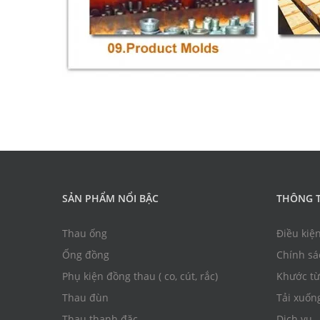
SẢN PHẨM NỔI BẬC
THÔNG T
Thau ống
Điều kiệ
Ống đồng
Chính sá
Phụ kiện đồng thau ( co, cút, rắc)
Khước từ
Thau đùn
Tải xuốn
Thau thanh đặc
Dịch vụ