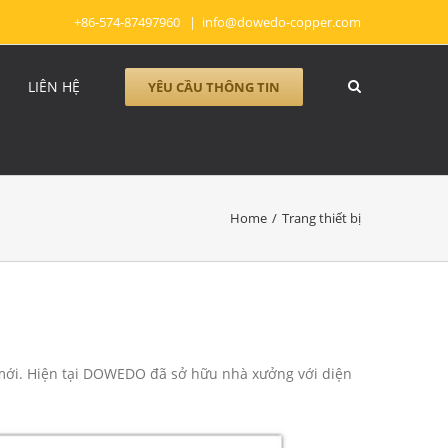
+86-574-87497960
|
info@dowedo-copper.com
LIÊN HỆ
YÊU CẦU THÔNG TIN
Home
/
Trang thiết bị
 mới. Hiện tại DOWEDO đã sở hữu nhà xưởng với diện