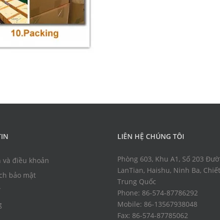
IN
LIÊN HỆ CHÚNG TÔI
Phòng 603, Khu A1, Số 203 Đư
n và điều khoản
LanTian, Haishu, Ninh Ba, Chiết
ch bảo mật
Trung Quốc
Phone: 86-574-87786292
Mobile: 86-13567938048
g
Fax: 86-574-87785062