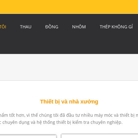
TÔI
THAU
ĐỒNG
NHÔM
THÉP KHÔNG GỈ
Thiết bị và nhà xưởng
m tốt hơn, vì thế chúng tôi đã đầu tư nhiều máy móc và thiết bị
 chuyên dụng và hệ thống thiết bị kiểm tra chuyên nghiệp.