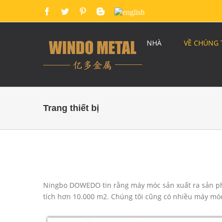
NHÀ
VỀ CHÚNG 
Trang thiết bị
Ningbo DOWEDO tin rằng máy móc sản xuất ra sản phẩ
tích hơn 10.000 m2. Chúng tôi cũng có nhiều máy móc