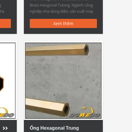
g
Brass Hexgonal Tubing, Ngành công
Nhà
nghiệp nhẹ dùng điện, sản xuất máy
ác
móc, xây dựng, công nghiệp quốc
Xem thêm
h
phòng và các lĩnh vực khác Lục giác
ng Vật
đồng thau Ống Nhà sản xuất Nhà sản
0400,
xuất tính […]
Ống Hexagonal Trung