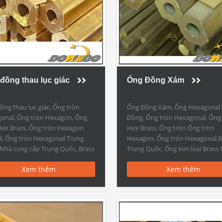
đồng thau lục giác
Ống Đồng Xám
ồng thau lục giác, Ống tròn
Ống Đồng Xám, Ống Hexagonal
onal, Ống tròn Hexagon, Ống
Đồng, Ống tròn Hexagonal, Ống
Hex Brass, Ống tròn Hexagon
Hex Brass, Ống tròn Ống tròn
, Ống tròn Hexagonal Trung
Hexagon, Ống tròn Hexagonal B
Nhà cung cấp Trung Quốc, Brass
Trung Quốc, Ống kim loại Brass
ỨNG DỤNG Công nghiệp, Xây
kim loại Brass Tube ÁP DỤNG C
Xem thêm
Xem thêm
 Nội thất Ống đồng thau lục
nghiệp, Xây dựng, Nội thất Ống
Ống tròn Ống lục giác – Ống và
Xám – Ống đồng ống hình lục gi
ằng đồng […]
chất C10100, […]