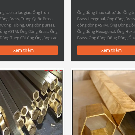
g cao su lục giác, Ống tròn
Ống đồng thau cắt tự do, Ống t
đồng Brass, Trung Quốc Brass
Brass Hexgonal, Ống đồng Brass
hương Tubing, Ống đồng Brass,
đồng đồng ASTM, Ống Đồng Đồ
ồng ASTM, Ống đồng Brass, Ống
Ống đồng Hexagonal, Ống Hexa
Đồng Thép Cắt ống Ống ống cao
Brass, Ống đồng Đồng Đồng Ốn
 giác miễn phí: Vật chất C10100,
đồng thau cắt tự do – Cắt tự do
Xem thêm
Xem thêm
0, C10300, C10400, C10500,
ống Hexagonal ống tròn tính nă
0, C10800, C10910, C10920,
Vật chất C10100, C10200, C10300
0, C11000, C11300, C11400, […]
C10400, C10500, C10700, […]