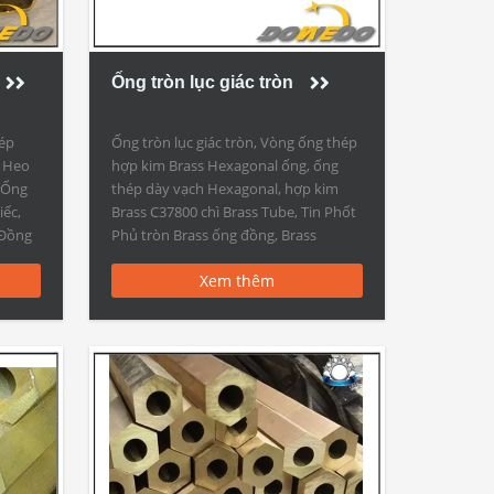
Ống tròn lục giác tròn
hép
Ống tròn lục giác tròn, Vòng ống thép
n Heo
hợp kim Brass Hexagonal ống, ống
 Ống
thép dày vạch Hexagonal, hợp kim
ếc,
Brass C37800 chì Brass Tube, Tin Phốt
 Đồng
Phủ tròn Brass ống đồng, Brass
ác
Hexagon ống Rod Copper hợp kim
Xem thêm
ồng
Ống tròn lục giác tròn – Hợp kim Brass
n lục
Hexgonal Tube tính năng: Khuyến
cáo: (1) […]