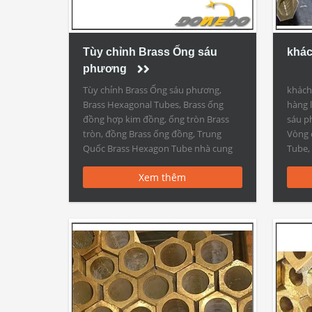
Tùy chỉnh Brass Ống sáu
khác
phương
Tùy chỉnh Brass Ống sáu phương,
khách 
Brass Hexagonal Tubes, Brass ống
hàng 
đồng hợp kim đồng, ống tròn Brass
sáu p
tròn, đồng Brass ống đồng, Trung
Vòng 
Quốc Brass Hexagon Tube nhà cung
Tube, 
cấp Tùy chỉnh Brass Ống sáu phương,
khách 
Xem thêm
Tuỳ chỉnh Brass Hexgonal Pipes tính
chất 
năng: Vật chất C10100, C10200,
C1050
C10300, C10400, C10500, C10700,
C1092
C10800, C10910, C10920, […]