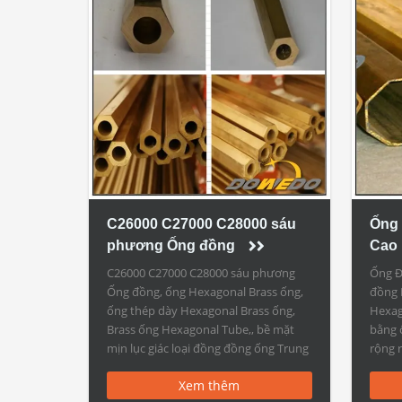
C26000 C27000 C28000 sáu
Ống
phương Ống đồng
Cao
C26000 C27000 C28000 sáu phương
Ống Đ
Ống đồng, ống Hexagonal Brass ống,
đồng 
ống thép dày Hexagonal Brass ống,
Hexag
Brass ống Hexagonal Tube,, bề mặt
bằng 
mịn lục giác loại đồng đồng ống Trung
rộng r
Quốc Nhà sản xuất C26000 C27000
Hexag
Xem thêm
C28000 sáu phương Ống đồng
xuất,