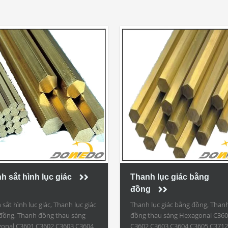
h sắt hình lục giác
Thanh lục giác bằng
đồng
sắt hình lục giác, Thanh lục giác
Thanh lục giác bằng đồng, Than
đồng, Thanh đồng thau sáng
đồng thau sáng Hexagonal C36
onal C3601 C3602 C3603 C3604
C3602 C3603 C3604 C3605 C3712