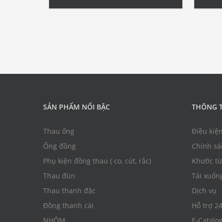
Hexagonal Brass Pipe Tính năng: Đồng
đồng 
thau: Đồng thau thường là hợp kim
Cường
[…]
SẢN PHẨM NỔI BẬC
THÔNG T
Thau ống
Điều kiệ
Ống đồng
Chính sá
Phụ kiện đồng thau ( co, cút, rắc)
Khước từ
Thau đùn
Tải xuốn
Thau thanh đặc
Dịch vụ
Đồng thanh cái
Hỗ trợ 2
NHÔM
E-Catalo