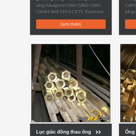
sáng Hexagonal C3601 C3602 C3603
C3605
C3604 C3605 C3712 C3771, Thanh kim
bằng 
loại bằng đồng Brass rắn Xuất xứ
Quốc 
Xem thêm
Trung Quốc Nhà cung cấp Trung Quốc
Thanh 
thanh đồng lục giác, Thanh sắt hình
bằng 
lục giác, […]
đồng 
Lục giác đồng thau ống
Ống 