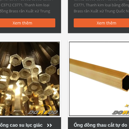
 C3712 C3771, Thanh kim loại
C3771, Thanh kim loại bằng đồn
đồng Brass rắn Xuất xứ Trung
Brass rắn Xuất xứ Trung Quốc 
Nhà cung cấp Trung Quốc
cung cấp Trung Quốc Hình lục gi
Xem thêm
Xem thêm
sắt hình lục giác, Hình lục giác
bằng đồng Brass thanh cắt than
đồng thanh cắt thanh bằng
bằng đồng thau, thanh bằng đồ
thau, thanh […]
chất C10100, C10200, C10300, C1
C10500, […]
ống cao su lục giác
Ống đồng thau cắt tự do