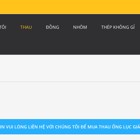
TÔI
THAU
ĐỒNG
NHÔM
THÉP KHÔNG GỈ
IN VUI LÒNG LIÊN HỆ VỚI CHÚNG TÔI ĐỂ MUA THAU ỐNG LỤC GI