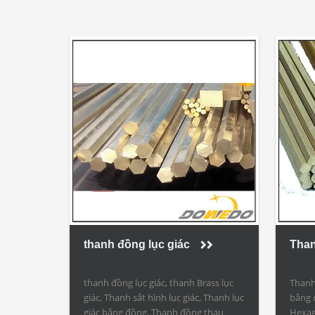
thanh đồng lục giác
Than
thanh đồng lục giác, thanh Brass lục
Thanh 
giác, Thanh sắt hình lục giác, Thanh lục
bằng 
giác bằng đồng, Thanh đồng thau
Hexag