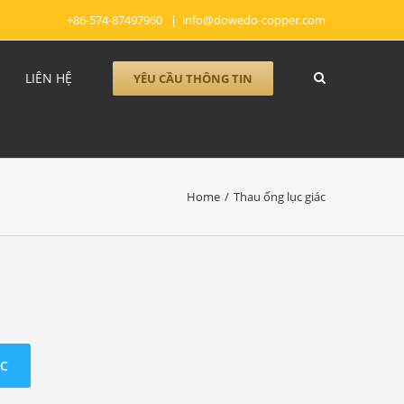
+86-574-87497960
|
info@dowedo-copper.com
LIÊN HỆ
YÊU CẦU THÔNG TIN
Home
/
Thau ống lục giác
ÁC