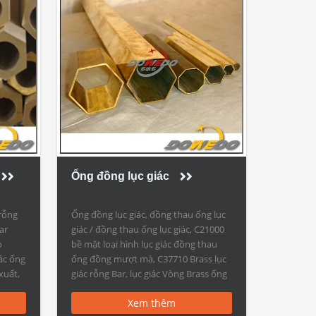
Ống đồng lục giác
 rỗng
Ống đồng lục giác, đồng thau ống lục
ar
giác / đồng thau ống lục giác, C21000
o
bề mặt loại hình lục giác đồng thau
ác ống
ống đồng mượt mà, C37710 Brass lục
xuất,
giác rỗng Bar, lục giác Vòng Brass ống
c giác
Trung Quốc Nhà cung cấp Ống đồng
Xem thêm
ass
lục giác Đồng mao mạch ống TYPE