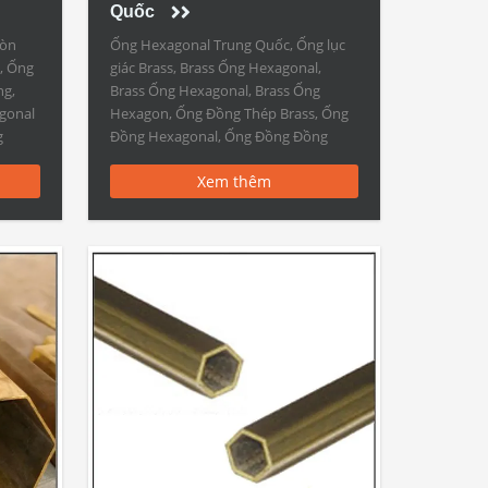
Quốc
ròn
Ống Hexagonal Trung Quốc, Ống lục
, Ống
giác Brass, Brass Ống Hexagonal,
ng,
Brass Ống Hexagonal, Brass Ống
gonal
Hexagon, Ống Đồng Thép Brass, Ống
g
Đồng Hexagonal, Ống Đồng Đồng
 bằng
Thép Brass Ống Hexagonal Trung
Xem thêm
ng:
Quốc – Trung Quốc Brass Hexgonal
,
Tubing Pipes tính năng: Vật chất
C10100, C10200, C10300, C10400,
C10500, C10700, C10800, C10910,
C10920, C10930, C11000, […]