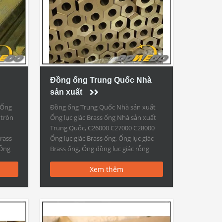
Đồng ống Trung Quốc Nhà
sản xuất
 Ống
Đồng ống Trung Quốc Nhà sản xuất
 tròn
Ống lục giác Brass ống Nhà sản xuất
Trung Quốc, C26000 C27000 C28000
rass
Ống lục giác Brass ống, Ống lục giác
 Ống
Brass ống, Ống đồng lục giác rỗng
ông
Đồng ống Trung Quốc Nhà sản xuất
Xem thêm
 Đồng
Hexagon Brass Tubes Nhà sản xuất
ác Vật
Trung Quốc Nhà sản xuất: Ống đồng
[…]