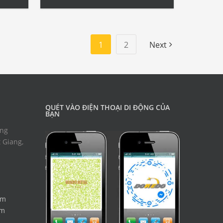
Hexagon Round Brass […]
1
2
Next
QUÉT VÀO ĐIỆN THOẠI DI ĐỘNG CỦA
BẠN
ờng
 Giang,
om
om