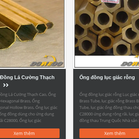
 Đồng Lá Cường Thạch
Ống đồng lục giác rỗng
ồng Lá Cường Thạch Cao, Ống
Ống đồng lục giác rỗng Lục giác
Hexagonal Brass, Ống
Brass Tube, lục giác rỗng Brass B
onal Hollow Brass, Ống lục giác
Tube, lục giác ống đồng thau ch
ống đồng dùng cho ứng dụng
C28000 ứng dụng rộng rãi, lục gi
ãi C28000, Ống lục giác
đồng thau Trung Quốc Nhà sản 
onal mỏng Trung Quốc Nhà sản
mượt bề mặt C21000 loại hình lụ
Xem thêm
Xem thêm
 Mặt phẳng mịn C21000 ống
đồng thau ống đồng, C37710 Br