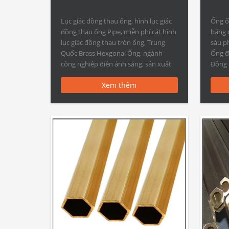
Lục giác đồng thau ống, hình lục giác
Ống ốn
đồng thau ống Pipe, miễn phí cắt hình
bằng 
lục giác đồng thau tròn ống, Trung
sáu p
Quốc Brass Hexgonal Ống, ngành
Ống đ
công nghiệp điện ánh sáng, sản xuất
Đồng 
máy móc, công nghiệp Xây dựng,
su lục
Xem thêm
công nghiệp quốc phòng, và các lĩnh
C1020
vực khác Lục giác đồng thau ống […]
C1070
C1093