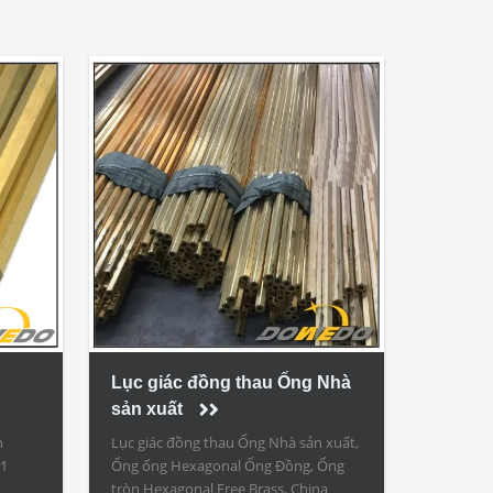
Lục giác đồng thau Ống Nhà
sản xuất
h
Lục giác đồng thau Ống Nhà sản xuất,
01
Ống ống Hexagonal Ống Đồng, Ống
tròn Hexagonal Free Brass, China