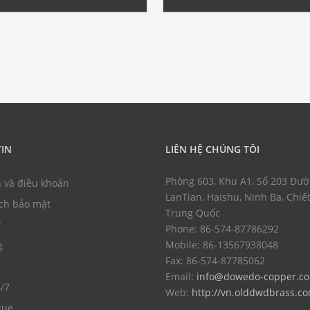
loại lục giác C3740 Ống Đồng Lá
ống lục giác rỗng […]
 Thạch Cao Ống vát […]
IN
LIÊN HỆ CHÚNG TÔI
Phòng 603, Khu A1, Số 203 Đư
n và điều khoản
LanTian, Haishu, Ninh Ba, Chiết
ch bảo mật
Trung Quốc
Phone: 86-574-87786292
Mobile: 86-13567938048
g
Fax: 86-574-87785062
Email:
info@dowedo-copper.c
4/7
Web:
http://vn.olddwdbrass.c
gue