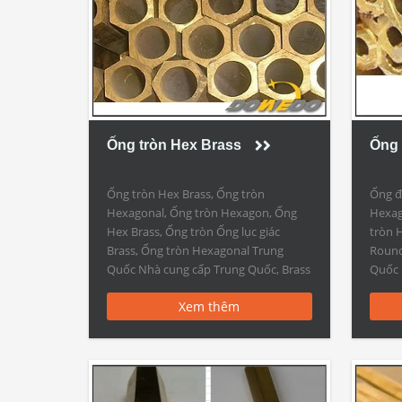
Ống tròn Hex Brass
Ống 
Ống tròn Hex Brass, Ống tròn
Ống đ
Hexagonal, Ống tròn Hexagon, Ống
Hexag
Hex Brass, Ống tròn Ống lục giác
tròn 
Brass, Ống tròn Hexagonal Trung
Round
Quốc Nhà cung cấp Trung Quốc, Brass
Quốc 
Tube ỨNG DỤNG Công nghiệp, Xây
Tube 
Xem thêm
dựng, Nội thất Iterm: Ống tròn Hex
dựng,
Brass – Ống tròn Ống lục giác – Ống và
giác, 
ống bằng […]
ống b