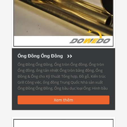
Ống Đồng Ống Đồng
Ống Đồng Ống Đồng, Ống tròn Ống đồng, Ống tròn
Ống đồng, ống tản nhiệt Ống tròn bằng đồng, Ống
Đồng & Ống cho Kỹ thuật Tổng hợp, Đồ gỗ, Kiến trúc
Grill Công việc, ống đồng Trung Quốc Nhà sản xuất
Ống Đồng Ống Đồng, Ống bầu dục loại Ống: Hình bầu
dục, thẳng […]
Xem thêm