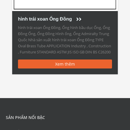
hình trái xoan Ống Đồng
hình trái xoan Ống Đồng, Ống hình bầu dục Ống, Ống
Đồng Ống, Ống Đồng Hình ống, Ống Admiralty Trung
Quốc Nhà sản xuất hình trái xoan Ống Đồng TYPE
Oval Brass Tube APPLICATION Industry , Construction
, Furniture STANDARD ASTM JIS ISO GB DIN BS C26200
C2600 CuZn30 H68 CuZn30 CZ106 C27000 C2680
Xem thêm
CuZn35 […]
SẢN PHẨM NỔI BẬC