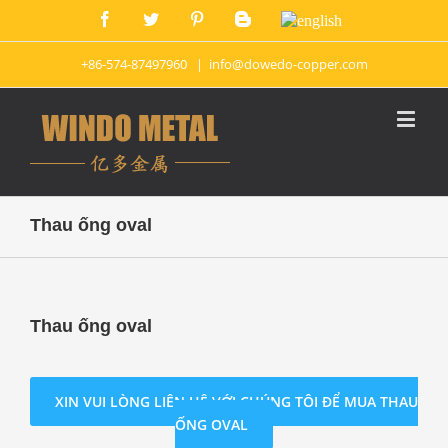
+86-574-87497960
|
info@dowedo-copper.com
Thau ống oval
Thau ống oval
XIN VUI LÒNG LIÊN HỆ VỚI CHÚNG TÔI ĐỂ MUA THAU
ỐNG OVAL