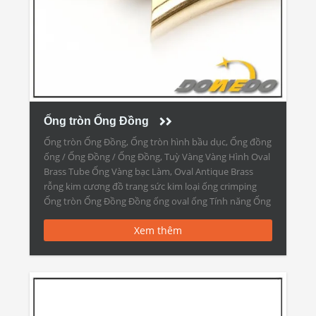
Ống tròn Ống Đồng
Ống tròn Ống Đồng, Ống tròn hình bầu dục, Ống đồng
ống / Ống Đồng / Ống Đồng, Tuỳ Vàng Vàng Hình Oval
Brass Tube Ống Vàng bạc Làm, Oval Antique Brass
rỗng kim cương đồ trang sức kim loại ống crimping
Ống tròn Ống Đồng Đồng ống oval ống Tính năng Ống
Đồng Chai […]
Xem thêm