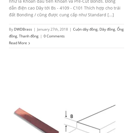
như là Khoan đầu tiên Khoan và Pre-Cut Bonds. Đồng
dẫn điện cao Dây tới Bs - 4109 - C101 Thích hợp cho trái
đất Bonding / cũng được cung cấp như Standard [...]
By
DWDBrass
|
January 27th, 2018
|
Cuộn dây đồng
,
Dây đồng
,
Ống
đồng
,
Thanh đồng
|
0 Comments
Read More