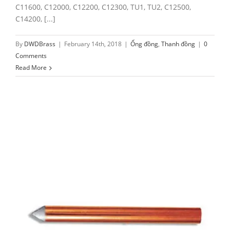
C11600, C12000, C12200, C12300, TU1, TU2, C12500,
C14200, [...]
By
DWDBrass
|
February 14th, 2018
|
Ống đồng
,
Thanh đồng
|
0
Comments
Read More