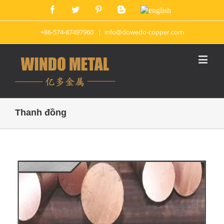
+86-574-87497960
|
info@dowedo-copper.com
Thanh đồng