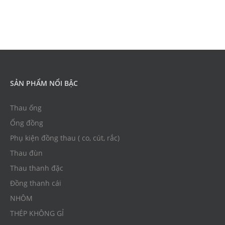
SẢN PHẨM NỔI BẬC
Thau ống
Ống đồng
Phụ kiện đồng thau ( co, cút, rắc)
Thau đùn
Thau thanh đặc
Đồng thanh cái
NHÔM
THÉP KHÔNG GỈ