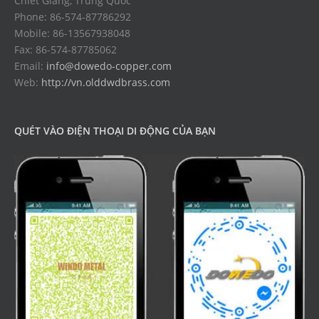
Chiết Giang, Trung Quốc
Phone: 86-574-87786292
Mobile: 86-13567938048
Fax: 86-574-87785062
Email:
info@dowedo-copper.com
Web:
http://vn.olddwdbrass.com
QUÉT VÀO ĐIỆN THOẠI DI ĐỘNG CỦA BẠN