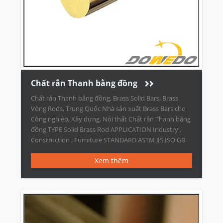
Chất rắn Thanh bằng đồng
Chất rắn Thanh bằng đồng, Brass Solid Bars, Brass
Vòng Rods, Trung Quốc Nhà sản xuất Brass Bars cho
Công nghiệp, Xây dựng, Nội thất Chất rắn Thanh bằng
đồng TYPE Solid Brass Rod APPLICATION Industry ,
Construction , Furniture STANDARD ASTM JIS ISO GB
DIN BS C26200 C2600 CuZn30 H68 CuZn30 CZ106
Xem thêm
C27000 C2680 […]