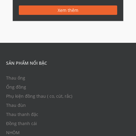
DIN BS C26200 C2600 CuZn30 H68 CuZn30 CZ106
Xem thêm
C27000 C2680 CuZn35 […]
SẢN PHẨM NỔI BẬC
Thau ống
Ống đồng
Phụ kiện đồng thau ( co, cút, rắc)
Thau đùn
Thau thanh đặc
Đồng thanh cái
NHÔM