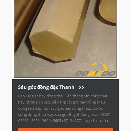
Sáu góc đồng đặc Thanh
Rắn lục giác hay đồng thau, lên thẳng rắn đồng thau
hay, cường độ cao, dễ dàng cắt gọt hay đồng thau
đồng rèn dập hay, sáu góc hay đồng thau, cao độ
cứng đồng thau hay, sáu góc Bright đồng thau. C3601
C3602 c3603 c3604 c3605 c3712 c3771, tùy chỉnh của
đồng thau sáu […]