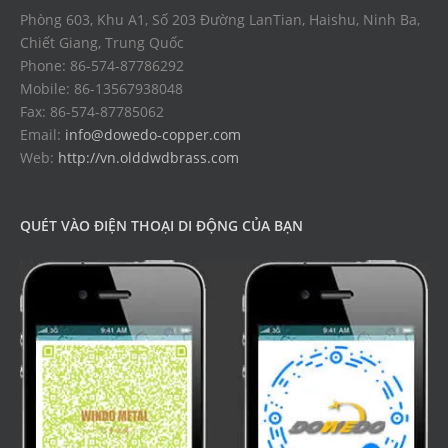
Phòng 603, Khu A1, Số 203 Đường LanTian, Haishu, Ninh Ba,
Chiết Giang, Trung Quốc
Phone: 86-574-87786292
Mobile: 86-13567938048
Fax: 86-574-87785062
Email:
info@dowedo-copper.com
Web:
http://vn.olddwdbrass.com
QUÉT VÀO ĐIỆN THOẠI DI ĐỘNG CỦA BẠN