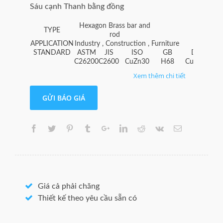
Sáu cạnh Thanh bằng đồng
Hexagon Brass bar and
TYPE
rod
APPLICATION
Industry , Construction , Furniture
STANDARD
ASTM
JIS
ISO
GB
DIN
C26200
C2600
CuZn30
H68
CuZn30
C
C27000
C2680
CuZn35
H65
CuZn33
C
Xem thêm chi tiết
C27400
C2720
CuZn40
H62
CuZn37
C
C28000
C2800
CuZn40
H59
CuZn40
C
GỬI BÁO GIÁ
HPb59-
C37000
C3710
CuZn39Pb1
CuZn40Pb2
C
1
Hard(Y) / Half Hard (Y2) / Soft (M) / Light
TEMPER
Soft(M2)
DIMENSIONS
Per Your Requirement
Carton Boxes / Sealed Wooden
PACKING
Pallets
T.T / L.C At
PAYMENT
Sight
3
DELIVERY
Giá cả phải chăng
Weeks
300
Thiết kế theo yêu cầu sẵn có
MOQ
Kgs