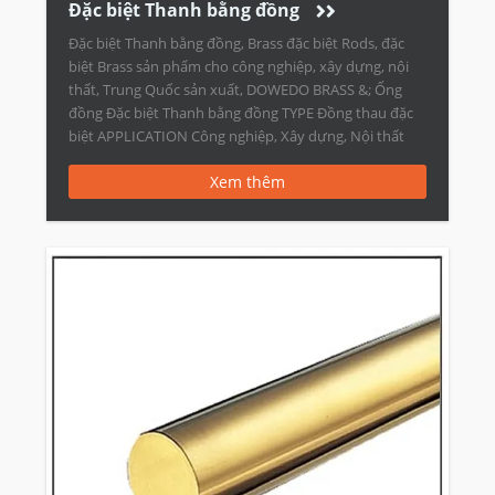
Đặc biệt Thanh bằng đồng
Đặc biệt Thanh bằng đồng, Brass đặc biệt Rods, đặc
biệt Brass sản phẩm cho công nghiệp, xây dựng, nội
thất, Trung Quốc sản xuất, DOWEDO BRASS &; Ống
đồng Đặc biệt Thanh bằng đồng TYPE Đồng thau đặc
biệt APPLICATION Công nghiệp, Xây dựng, Nội thất
STANDARD ASTM JIS ISO GB DIN BS C26200 […]
Xem thêm