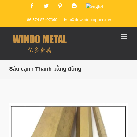
+86-574-87497960
|
info@dowedo-copper.com
Sáu cạnh Thanh bằng đồng