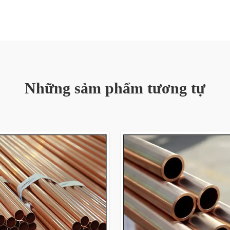
Ống taper đơn; Ống thon đôi; 
kiểu kim cương. Kiểu thẳng; Vòn
theo yêu cầu của khách hàng)
Kim loại đồng được biết đến và
mòn. Đồng được các nghệ sĩ, th
Những sảm phẩm tương tự
đẹp, tính dẻo dai, tính dẫn đi
ống đồng Bán sỉ Nguyên liệu đồ
dạng khác nhau và một số hợp 
như gói mẫu đa dạng. Ống khu
Chúng tôi có thể sản xuất ống
khách hàng hoàn toàn.
Khuôn đồng được đặt ở vị trí t
Chi tiết kỹ thuật chi tiết của 