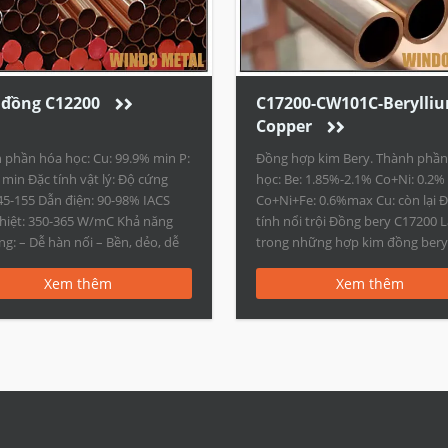
Name
Size(mm)
Square Copper tube
50*50~50
đồng C12200
C17200-CW101C-Berylli
Copper
Rectangular copper tube
(100~500
 phần hóa học: Cu: 99.9% min P:
Đồng hợp kim Bery. Thành phần
min Đặc tính vật lý: Độ cứng
học: Be: 1.85%-2.1% Co+Ni: 0.2%
45-155 Dẫn điện: 90-98% IACS
Co+Ni+Fe: 0.6%max Cu: còn lại 
hiệt: 350-365 W/mC Khả năng
tính nổi trội Đồng bery C17200 
Round copper tube
Diameter
ng: – Dễ hàn nối – Bền, dẻo, dễ
trong những hợp kim đồng ber
ông. – Có thể dập, uốn… Ứng
biến hiện nay với đặc tính về độ
Xem thêm
Xem thêm
phổ biến: – Ống dẫn dầu, ống
và độ cứng cao nhất trong các lo
…]
hợp kom đồng. Ứng dụng […]