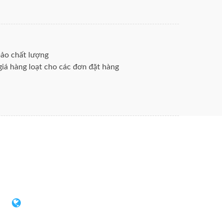
 T1 T2
g Quốc (Đại Lục)
ảo chất lượng
rk
iá hàng loạt cho các đơn đặt hàng
JIS / AISI /
ục giác ống
ợc sử dụng cho thép đúc liên tục đúc
ực tiếp bên trong ống đồng kết tinh,
ục làm mát khuôn, để giải quyết các quy
 vấn đề làm mát của vỏ rắn chắc đôi khi
hiệt tốt, tái kết tinh nhiệt độ cao, mệt
i mòn tốt, tuổi thọ dài.