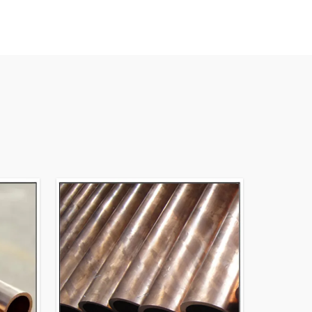
Đa chiều; Parabola, khuôn mặt nâng cao,
g Loại, Loại Thông tư, Loại siêu lớn, (Tùy
 yêu thích vì độ dẫn điện và chống ăn
ợ máy và kiến trúc sư tìm kiếm bởi vẻ
ện và khả năng gia công của đồng. Vòng
ng của chúng tôi có sẵn trong 8 hình
kim trong các kích cỡ tùy chỉnh, cũng
ôn đồng vuông
 khuôn đồng theo thông số kỹ thuật của
im của máy đúc liên tục (CCM).
chúng tôi cho ống đồng như sau: