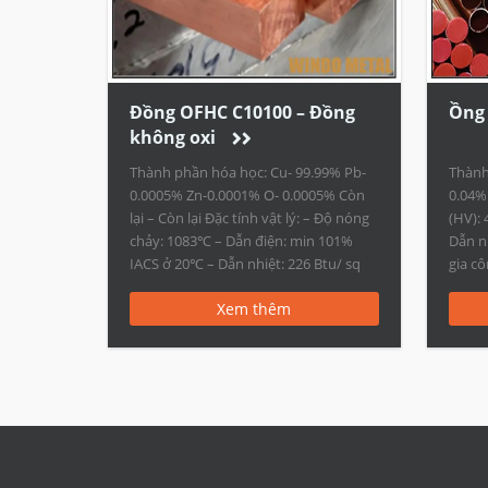
Đồng OFHC C10100 – Đồng
Ồng 
không oxi
Thành phần hóa học: Cu- 99.99% Pb-
Thành
0.0005% Zn-0.0001% O- 0.0005% Còn
0.04% 
lại – Còn lại Đặc tính vật lý: – Độ nóng
(HV): 
chảy: 1083℃ – Dẫn điện: min 101%
Dẫn n
IACS ở 20℃ – Dẫn nhiệt: 226 Btu/ sq
gia cô
ft/ ft hr/℃ ở 20℃ Hình thức: – Thanh –
gia c
Xem thêm
Ống – Dây – Định hình Hình […]
dụng 
dẫn [