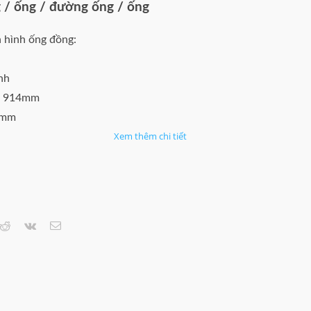
 / ống / đường ống / ống
 hình ống đồng:
nh
 ~ 914mm
1mm
Xem thêm chi tiết
 C12200
205-245
120mm
mm