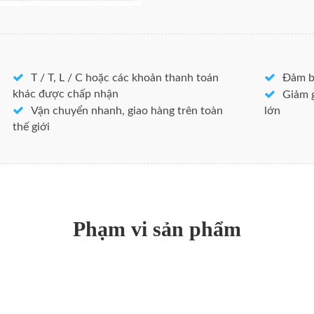
Số hiệu: C10200 C1100 C1200
Nơi Xuất xứ: Trung Quốc, Trun
Tên sản phẩm: ống đồng
Xuất khẩu sang: Châu Âu
T / T, L / C hoặc các khoản thanh toán
Đảm b
Thời hạn: CIF CFR FOB Ex-Wo
khác được chấp nhận
Giảm g
Hình dạng: Vòng
Vận chuyển nhanh, giao hàng trên toàn
lớn
Bề mặt: sáng
thế giới
Tiêu chuẩn: ASTM / DIN / GB / 
Độ cứng: Khá
Temper: tùy chỉnh
khách hàng l
Đồng khuôn ống là một loại đư
Phạm vi sản phẩm
phụ kiện máy. Thép đúc chảy tr
trong ống đồng kéo phôi liên t
trình làm việc của ống đồng và
đụng và đôi khi bị cô lập. Dẫn n
mỏi nhiệt, độ bền cao, chống mà