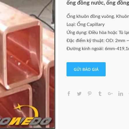
ống đồng nước, ống đồng
Ống khuôn đồng vuông, Khuôn
Loại: Ống Capillary
Ứng dụng: Điều hòa hoặc Tủ lạ
Đặc điểm kỹ thuật: OD: 2mm
Đường kính ngoài: 6mm-419,
Lớp: C11000 C10200 C12000
Độ dày: 0.1mm ~ 300mm
GỬI BÁO GIÁ
Chiều dài: 1000-38000mm
Cu (Min): 99,9%
Hợp kim hay không: hợp kim
Sức mạnh cuối cùng (≥ MPa): 
Độ giãn dài (≥%): 40%
Độ dày của tường: 0.2mm ~ 
Đường kính ngoài: 3mm-400