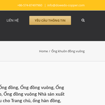
+86-574-87497960
|
info@dowedo-copper.com
LIÊN HỆ
YÊU CẦU THÔNG TIN
Home
/
Ống khuôn đồng vuông
Ống đồng, Ống đồng vuông, Ống
p, Ống đồng vuông Nhà sản xuất
u cho Trang chủ, ống hàn đồng,