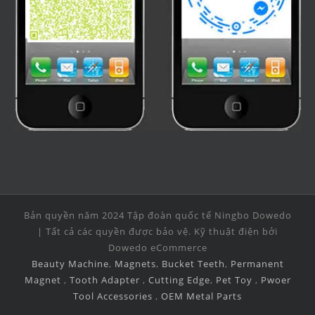
Bản quyền năm 2024 Tập đoàn quốc tế Ningbo Dowedo
| Tất cả các quyền được bảo vệ. Kỹ thuật điện bởi
Dowedo eCommerce
Beauty Machine
,
Magnets
,
Bucket Teeth
,
Permanent
Magnet
,
Tooth Adapter
,
Cutting Edge
,
Pet Toy
,
Pwoer
Tool Accessories
,
OEM Metal Parts