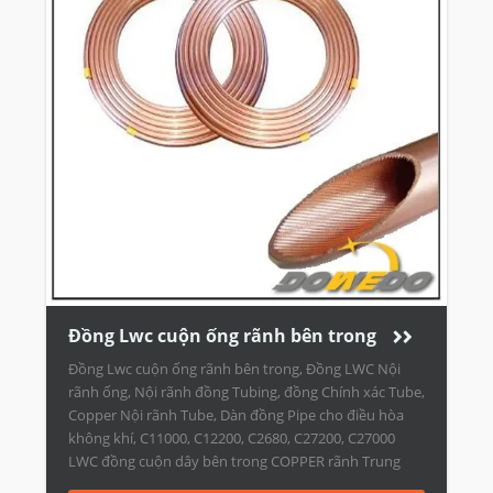
Đồng Lwc cuộn ống rãnh bên trong
Đồng Lwc cuộn ống rãnh bên trong, Đồng LWC Nội
rãnh ống, Nội rãnh đồng Tubing, đồng Chính xác Tube,
Copper Nội rãnh Tube, Dàn đồng Pipe cho điều hòa
không khí, C11000, C12200, C2680, C27200, C27000
LWC đồng cuộn dây bên trong COPPER rãnh Trung
Quốc Nhà cung cấp Đồng Lwc cuộn ống rãnh […]