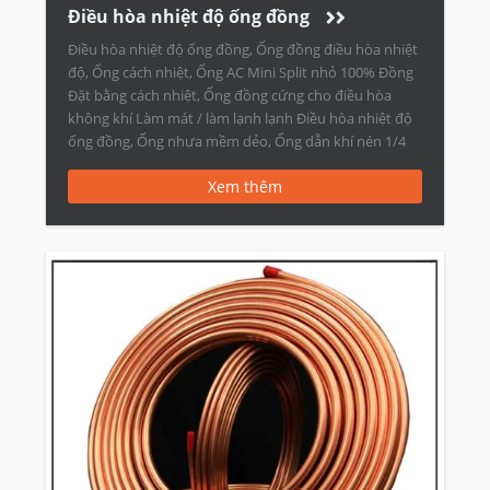
Điều hòa nhiệt độ ống đồng
Điều hòa nhiệt độ ống đồng, Ống đồng điều hòa nhiệt
độ, Ống cách nhiệt, Ống AC Mini Split nhỏ 100% Đồng
Đặt bằng cách nhiệt, Ống đồng cứng cho điều hòa
không khí Làm mát / làm lạnh lạnh Điều hòa nhiệt độ
ống đồng, Ống nhựa mềm dẻo, Ống dẫn khí nén 1/4
[…]
Xem thêm