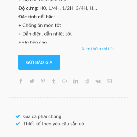
Độ cứng
: H0, 1/4H, 1/2H, 3/4H, H…
Đặc tính nổi bậc:
+ Chống ăn mòn tốt
+ Dẫn điện, dẫn nhiệt tốt
+ Độ bền cao
Xem thêm chi tiết
+ Dễ gia công.
Ứng dụng
:
GỬI BÁO GIÁ
+ Thiết bị điện, chi tiết cơ khí chính xác, thiết
bị máy
+ Đồ trang trí, đồ nội thất, ốp tường, vách
ngăn, đèn trang trí…
Windo Metal cung cấp các đồng tấm với đa
dạng kích thước, mác thau.
Giá cả phải chăng
Thiết kế theo yêu cầu sẵn có
Quý khách quan tâm, vui lòng liên hệ hotline
hoặc gửi yêu cầu đến hộp thư.