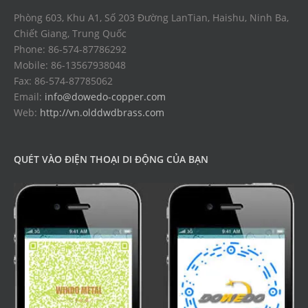
Phòng 603, Khu A1, Số 203 Đường LanTian, Haishu, Ninh Ba,
Chiết Giang, Trung Quốc
Phone: 86-574-87786292
Mobile: 86-13567938048
Fax: 86-574-87785062
Email:
info@dowedo-copper.com
Web:
http://vn.olddwdbrass.com
QUÉT VÀO ĐIỆN THOẠI DI ĐỘNG CỦA BẠN