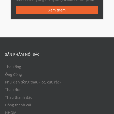
Điều hòa không […]
Xem thêm
SẢN PHẨM NỔI BẬC
Thau ống
Ống đồng
Phụ kiện đồng thau ( co, cút, rắc)
Thau đùn
Thau thanh đặc
Đồng thanh cái
NHÔM