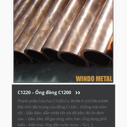
C1220 – Ống đồng C1200
Thành phần hóa học C1220 Cu: 99.9% P: 0.015%-0.04%
Đặc tính đặc trưng của đồng C1220 – Chống mài mòn
tốt – Dẫn điện, dẫn nhiệt tốt với độ bền, độ ổn định
cao. – Dẻo, bền, dễ gia công, uốn, hàn. Ứng dụng phổ
biến – Kiến trúc: ống dẫn nước mưa. – Tự […]