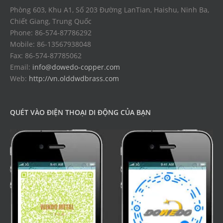
Phòng 603, Khu A1, Số 203 Đường LanTian, Haishu, Ninh Ba,
Chiết Giang, Trung Quốc
Phone: 86-574-87786292
Mobile: 86-13567938048
Fax: 86-574-87785062
Email:
info@dowedo-copper.com
Web:
http://vn.olddwdbrass.com
QUÉT VÀO ĐIỆN THOẠI DI ĐỘNG CỦA BẠN