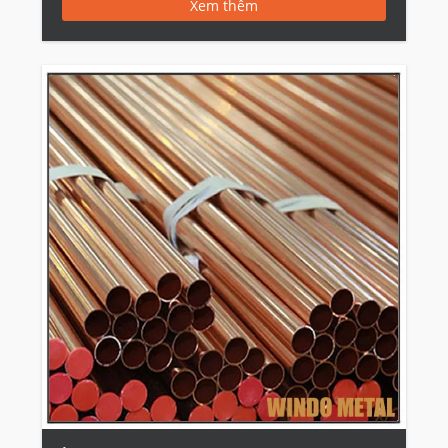
Xem thêm
Ứng dụng: máy lạnh hay tủ lạnh, nước nóng,
ống nước, Oil Cooler ống dẫn
Màu: đỏ
Chiều rộng: 10mm trên 2.500 mm
Độ dày: 0.1mm trên 200 mm
Kiểu 1: Mao mạch, bánh cuốn, thẳng kèn
đồng.
Nhãn hiệu: Trung Quốc
Các thông số kỹ thuật: theo yêu cầu khách
hàng.
HS code: 74071090
Kiểu: C70400, C70620, C71000, C71500,