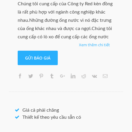
Chúng tôi cung cấp của Công ty Red kèn đồng
là rất phù hợp với ngành công nghiệp khác
nhau.Những đường ống nước vì nó đặc trưng
của ống khác nhau và được ca ngợi.Chúng tôi
cung cấp có lò xo để cung cấp các ống nước
Xem thêm chi tiết
uốn cong, chính xác.Những ống, chất lượng và
hiệu suất trên thị trường chúng ta làm cho
GỬI BÁO GIÁ
chúng ta.Chúng ta có thể theo BS EN 1055-
R220 cung cấp nước tiêu chuẩn.
Đáng kể tính chất tình dục
Nhiệt độ cao nhất độ C làm việc 205
Lý tưởng RAM
Giá cả phải chăng
Thiết kế theo yêu cầu sẵn có
Cung cấp hoạt động đơn giản tình dục