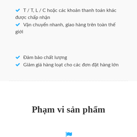
Trọng lượng nhẹ
T / T, L / C hoặc các khoản thanh toán khác
Chịu được áp lực
được chấp nhận
Vận chuyển nhanh, giao hàng trên toàn thế
Lý tưởng nước lạnh và nước lạnh
giới
Kích thước
6m dài nửa
Đảm bảo chất lượng
Giảm giá hàng loạt cho các đơn đặt hàng lớn
3 mét chiều dài thẳng hoặc 6 mét.
25M ủ
23m cuộn dây dài
Phạm vi sản phẩm
Tường dày khoảng 1,5 lần so với độ dày tối đa
của
Lĩnh vực ứng dụng.