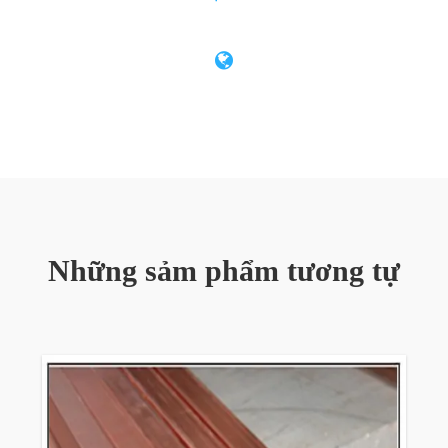
Ngành công nghiệp dịch vụ ngầm.
Uống nước.
Sưởi ấm tập trung.
Khí y tế.
Thiết bị nóng.
Ứng dụng kỹ thuật khác.
Những sảm phẩm tương tự
Tôi là công ty sản xuất đồng elip của lĩnh vực
ứng dụng ở quy mô toàn cầu. Nhu cầu
tăng.Chúng ta đã theo nhu cầu của khách
hàng, tạo ra những cách thể hiện nổi bật kèn
đồng.Những đồng nhưng theo lĩnh vực và kích
cỡ khác nhau ứng dụng của nó.