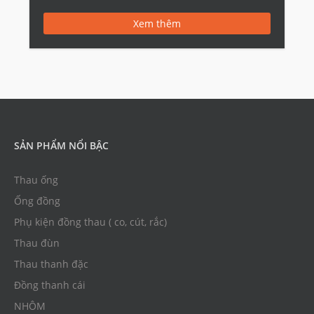
Xem thêm
SẢN PHẨM NỔI BẬC
Thau ống
Ống đồng
Phụ kiện đồng thau ( co, cút, rắc)
Thau đùn
Thau thanh đặc
Đồng thanh cái
NHÔM