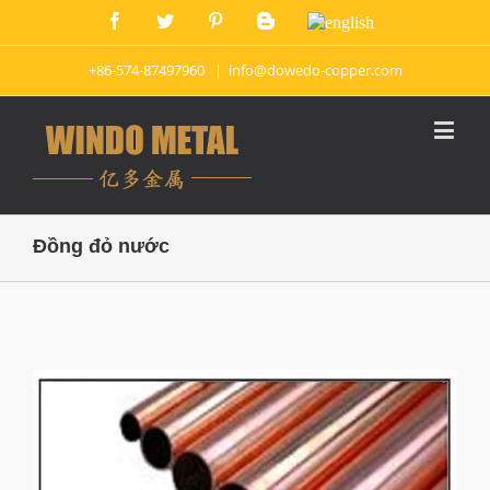
+86-574-87497960
|
info@dowedo-copper.com
Đồng đỏ nước