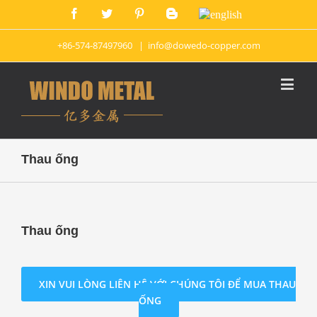
+86-574-87497960
|
info@dowedo-copper.com
Thau ống
Thau ống
XIN VUI LÒNG LIÊN HỆ VỚI CHÚNG TÔI ĐỂ MUA THAU
ỐNG