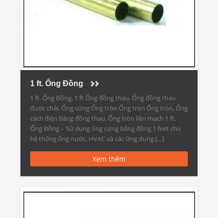
1 ft. Ống Đồng
1 ft. Ống Đồng, 1 ft Ống đồng thau, Ống đồng thau
được chải, Ống cứng Ống tròn Ống tròn Ống tròn, Ống
cách điện bằng đồng thau, Ống tròn liền mạch 1 ft.
Ống Đồng – Sử dụng ống cứng bằng đồng 1 feet cho
hệ thống ống nước, HVAC và các ứng dụng […]
Xem thêm