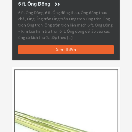
6 ft. Ống Đồng
6 ft. Ống Đồng, 6 ft. Ống đồng thau, Ống đồng thau
chải, Ống Ống tròn Ống tròn Ống tròn Ống tròn Ống
tròn Ống tròn, Ống tròn tròn liền mạch 6 ft. Ống Đồng
– Kim loại hình trụ tròn 6 ft. Ống đồng để lắp vào các
ống có kích thước tiếp theo […]
Xem thêm