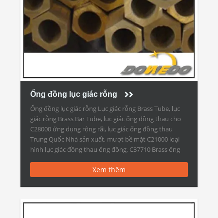
Ống đồng lục giác rỗng
Ống đồng lục giác rỗng Lục giác rỗng Brass Tube, lục
giác rỗng Brass Bar Tube, lục giác ống đồng thau cho
C28000 ứng dụng rộng rãi, lục giác ống đồng thau
Trung Quốc Nhà sản xuất, mượt bề mặt C21000 loại
hình lục giác đồng thau ống đồng, C37710 Brass ống
lục giác rỗng […]
Xem thêm