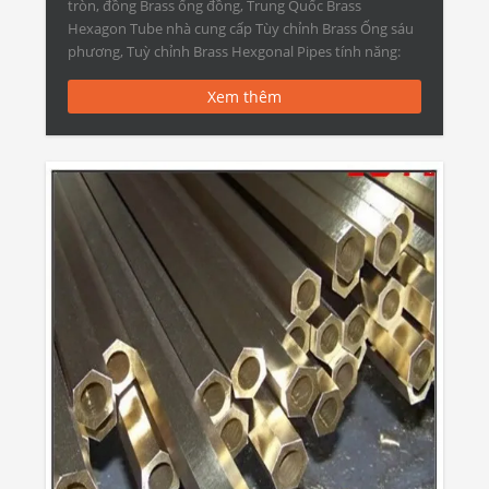
tròn, đồng Brass ống đồng, Trung Quốc Brass
Hexagon Tube nhà cung cấp Tùy chỉnh Brass Ống sáu
phương, Tuỳ chỉnh Brass Hexgonal Pipes tính năng:
Vật chất C10100, C10200, C10300, C10400, C10500,
Xem thêm
C10700, C10800, C10910, C10920, […]