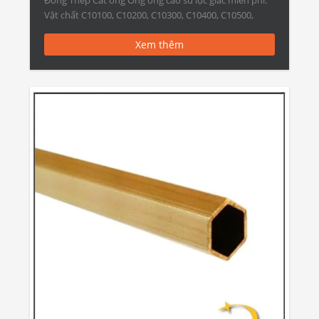
Đồng Thép Cắt ống Ống ống cao su lục giác miễn phí:
Vật chất C10100, C10200, C10300, C10400, C10500,
C10700, C10800, C10910, C10920, C10930, C11000,
Xem thêm
C11300, C11400, […]