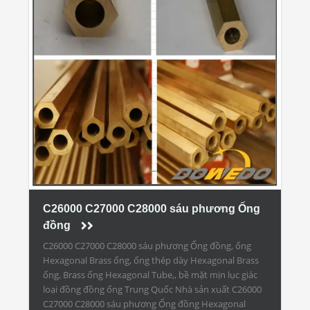
C26000 C27000 C28000 sáu phương Ống
đồng
C26000 C27000 C28000 sáu phương Ống đồng, ống
Hexagonal Brass ống, ống thép dày Hexagonal Brass
ống, Brass ống Hexagonal Tube,, bề mặt mịn lục giác
loại đồng đồng ống Trung Quốc Nhà sản xuất C26000
C27000 C28000 sáu phương Ống đồng Hexagonal