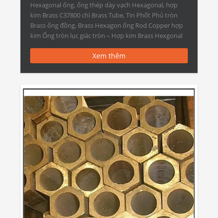
Hexagonal ống, ống thép dày vạch Hexagonal, hợp
kim Brass C37800 chì Brass Tube, Tin Phốt Phủ tròn
Brass ống đồng, Brass Hexagon ống Rod Copper hợp
kim Ống tròn lục giác tròn – Hợp kim Brass Hexgonal
Tube tính năng: Khuyến cáo: (1) […]
Xem thêm