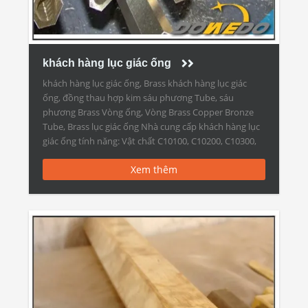
khách hàng lục giác ống
khách hàng lục giác ống, Brass khách hàng lục giác
ống, đồng thau hợp kim sáu phương Tube, sáu
phương Brass Vòng ống, Vòng Brass Copper Bronze
Tube, Brass lục giác ống Nhà cung cấp khách hàng lục
giác ống tính năng: Vật chất C10100, C10200, C10300,
C10400, C10500, C10700, C10800, C10910, C10920,
Xem thêm
C10930, C11000, […]