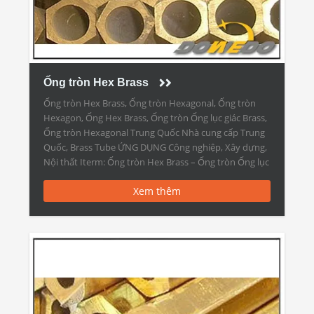
Ống tròn Hex Brass
Ống tròn Hex Brass, Ống tròn Hexagonal, Ống tròn
Hexagon, Ống Hex Brass, Ống tròn Ống lục giác Brass,
Ống tròn Hexagonal Trung Quốc Nhà cung cấp Trung
Quốc, Brass Tube ỨNG DỤNG Công nghiệp, Xây dựng,
Nội thất Iterm: Ống tròn Hex Brass – Ống tròn Ống lục
giác – Ống và ống bằng […]
Xem thêm