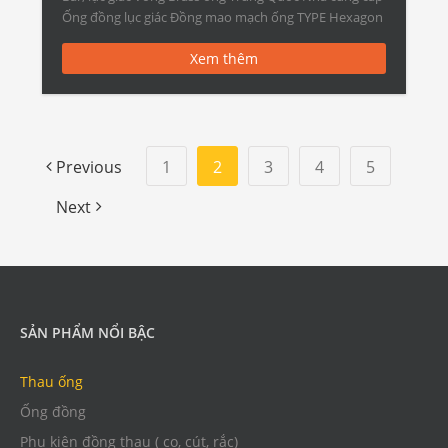
Ống đồng lục giác Đồng mao mạch ống TYPE Hexagon
Round Brass […]
Xem thêm
Previous
1
2
3
4
5
Next
SẢN PHẨM NỔI BẬC
Thau ống
Ống đồng
Phụ kiện đồng thau ( co, cút, rắc)