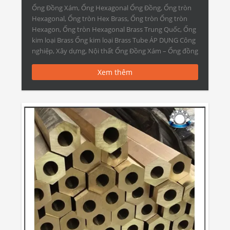
Ống Đồng Xám, Ống Hexagonal Ống Đồng, Ống tròn
Hexagonal, Ống tròn Hex Brass, Ống tròn Ống tròn
Hexagon, Ống tròn Hexagonal Brass Trung Quốc, Ống
kim loại Brass Ống kim loại Brass Tube ÁP DỤNG Công
nghiệp, Xây dựng, Nội thất Ống Đồng Xám – Ống đồng
ống hình lục giác Vật chất C10100, […]
Xem thêm