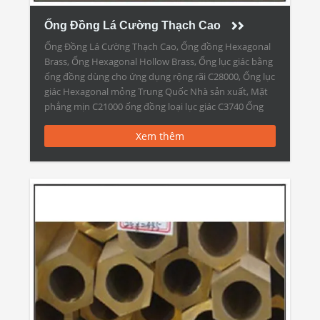
Ống Đồng Lá Cường Thạch Cao
Ống Đồng Lá Cường Thạch Cao, Ống đồng Hexagonal
Brass, Ống Hexagonal Hollow Brass, Ống lục giác bằng
ống đồng dùng cho ứng dụng rộng rãi C28000, Ống lục
giác Hexagonal mỏng Trung Quốc Nhà sản xuất, Mặt
phẳng mịn C21000 ống đồng loại lục giác C3740 Ống
Đồng Lá Cường Thạch Cao Ống vát […]
Xem thêm