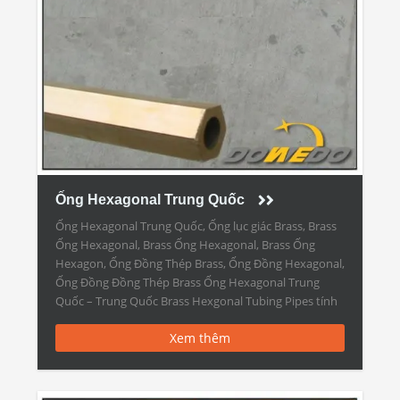
Ống Hexagonal Trung Quốc
Ống Hexagonal Trung Quốc, Ống lục giác Brass, Brass
Ống Hexagonal, Brass Ống Hexagonal, Brass Ống
Hexagon, Ống Đồng Thép Brass, Ống Đồng Hexagonal,
Ống Đồng Đồng Thép Brass Ống Hexagonal Trung
Quốc – Trung Quốc Brass Hexgonal Tubing Pipes tính
năng: Vật chất C10100, C10200, C10300, C10400,
Xem thêm
C10500, C10700, C10800, C10910, C10920, C10930,
C11000, […]