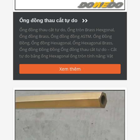
Ống đồng thau cắt tự do
Ống đồng thau cắt tự do, Ống tròn Brass Hexgonal,
Ống đồng Brass, Ống đồng đồng ASTM, Ống Đồng
Đồng, Ống đồng Hexagonal, Ống Hexagonal Brass,
Ống đồng Đồng Đồng Ống đồng thau cắt tự do – Cắt
tự do bằng ống Hexagonal ống tròn tính năng: Vật
chất C10100, C10200, C10300, C10400, C10500, C10700,
Xem thêm
[…]