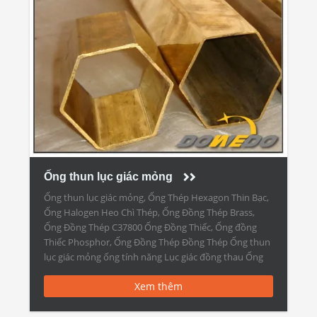
Ống thun lục giác mỏng
Ống thun lục giác mỏng, Ống Thép Hexagon Thin Bạc,
Ống Halogen Heo Chì Thép, Ống Đồng Thép Brass,
Ống Đồng Thép C37800 Ống Đồng Thiếc, Ống đồng
Thiếc Phosphor, Ống Đồng Thép Đồng Thép Ống thun
lục giác mỏng ống tính năng Lục giác đồng thau Ống
Nhà sản xuất: Ống thun lục giác […]
Xem thêm