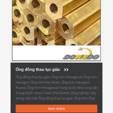
Ống đồng thau lục giác
Ống đồng thau lục giác, Ống tròn Hexagonal, Ống tròn
Hexagon, Ống tròn Hex Brass, Ống tròn Hexagon
Round, Ống tròn Hexagonal Trung Quốc Nhà cung cấp
Trung Quốc, Brass Tube ỨNG DỤNG Công nghiệp, Xây
dựng, Nội thất Ống đồng thau lục giác, Ống tròn Ống
lục giác – Ống và ống bằng đồng […]
Xem thêm